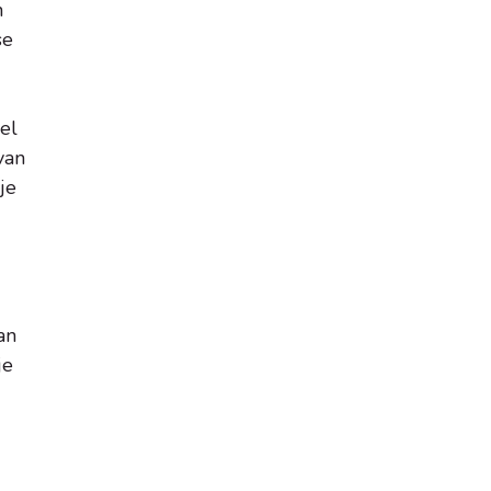
n
se
el
van
je
1
an
je