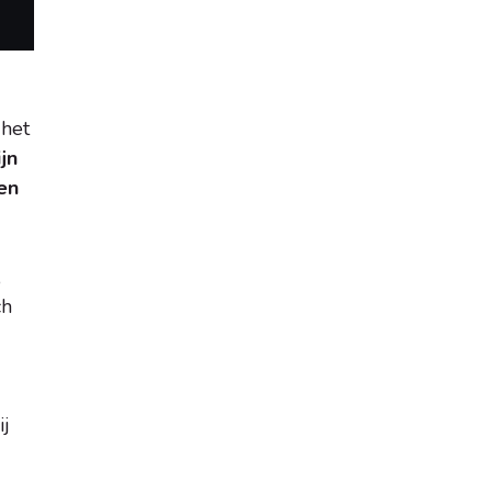
 het
jn
en
,
ch
ij