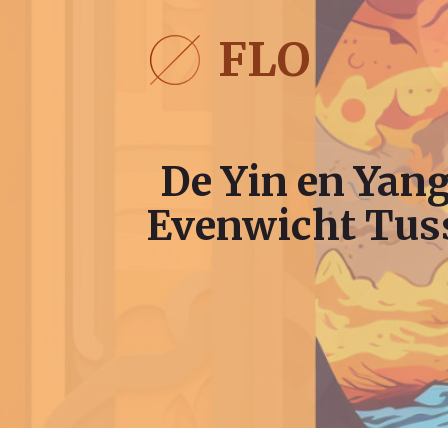
Ga
naar
FLO
de
inhoud
De Yin en Yan
Evenwicht Tuss