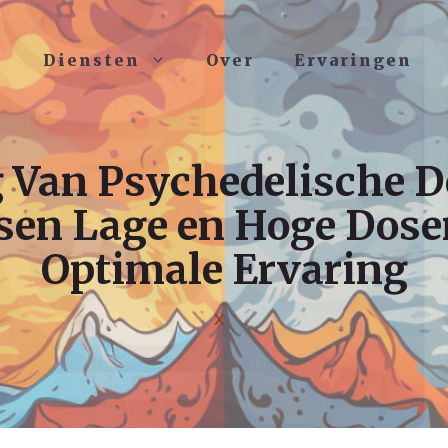
Diensten
Over
Ervaringen
g Van Psychedelische D
en Lage en Hoge Dose
Optimale Ervaring
X