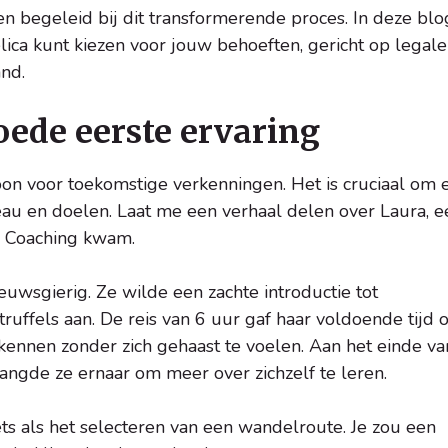
 begeleid bij dit transformerende proces. In deze blo
ica kunt kiezen voor jouw behoeften, gericht op legale
and.
oede eerste ervaring
oon voor toekomstige verkenningen. Het is cruciaal om ee
veau en doelen. Laat me een verhaal delen over Laura, e
LO Coaching kwam.
uwsgierig. Ze wilde een zachte introductie tot
ruffels aan. De reis van 6 uur gaf haar voldoende tijd
rkennen zonder zich gehaast te voelen. Aan het einde va
rlangde ze ernaar om meer over zichzelf te leren.
ets als het selecteren van een wandelroute. Je zou een