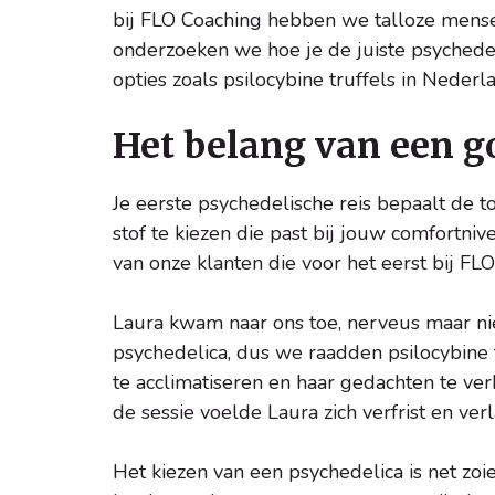
bij FLO Coaching hebben we talloze mensen
onderzoeken we hoe je de juiste psychedel
opties zoals psilocybine truffels in Nederl
Het belang van een g
Je eerste psychedelische reis bepaalt de t
stof te kiezen die past bij jouw comfortni
van onze klanten die voor het eerst bij F
Laura kwam naar ons toe, nerveus maar nie
psychedelica, dus we raadden psilocybine t
te acclimatiseren en haar gedachten te ve
de sessie voelde Laura zich verfrist en ve
Het kiezen van een psychedelica is net zoi