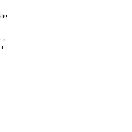
ijn
een
 te