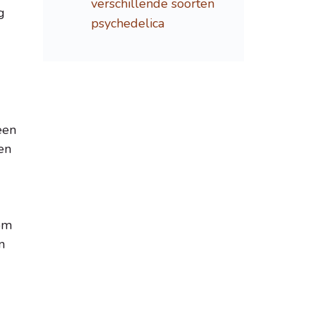
verschillende soorten
g
psychedelica
n ​​
en
 om
n