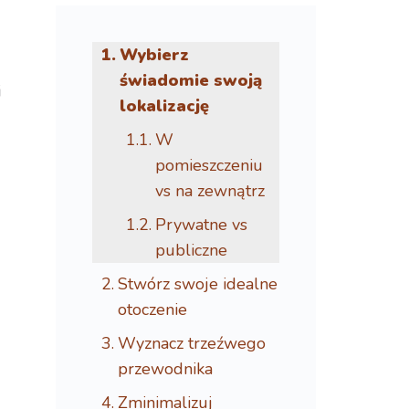
Wybierz
świadomie swoją
i
lokalizację
W
j
pomieszczeniu
vs na zewnątrz
Prywatne vs
publiczne
Stwórz swoje idealne
otoczenie
Wyznacz trzeźwego
przewodnika
Zminimalizuj