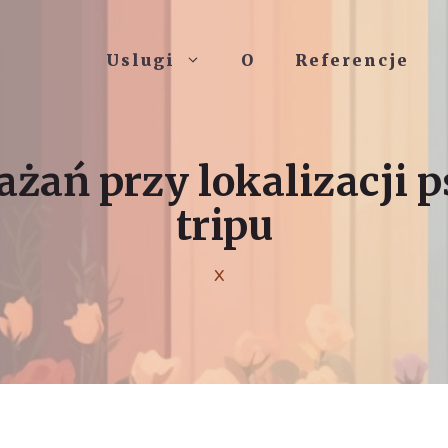
Uslugi
O
Referencje
żań przy lokalizacji 
tripu
X