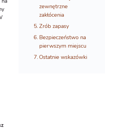
 na
zewnętrzne
my
zakłócenia
 W
Zrób zapasy
Bezpieczeństwo na
pierwszym miejscu
Ostatnie wskazówki
sz