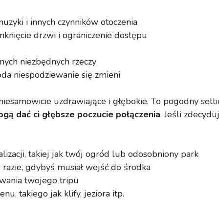
uzyki i innych czynników otoczenia
knięcie drzwi i ograniczenie dostępu
nnych niezbędnych rzeczy
oda niespodziewanie się zmieni
iesamowicie uzdrawiające i głębokie. To pogodny setti
gą dać ci głębsze poczucie połączenia
. Jeśli zdecydu
lizacji, takiej jak twój ogród lub odosobniony park
razie, gdybyś musiał wejść do środka
wania twojego tripu
u, takiego jak klify, jeziora itp.