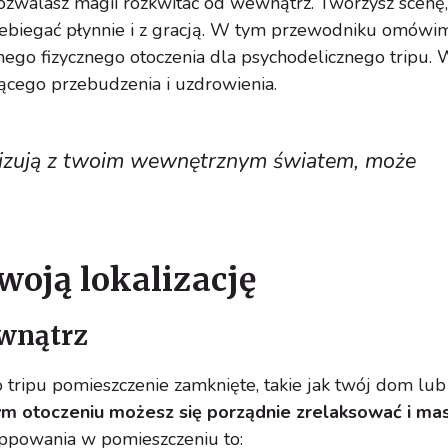
 pozwalasz magii rozkwitać od wewnątrz. Tworzysz scenę,
ebiegać płynnie i z gracją. W tym przewodniku omówi
nego fizycznego otoczenia dla psychodelicznego tripu.
ącego przebudzenia i uzdrowienia.
izują z twoim wewnętrznym światem, może
oją lokalizację
ewnątrz
tripu pomieszczenie zamknięte, takie jak twój dom lub
 otoczeniu możesz się porządnie zrelaksować i ma
ippowania w pomieszczeniu to: