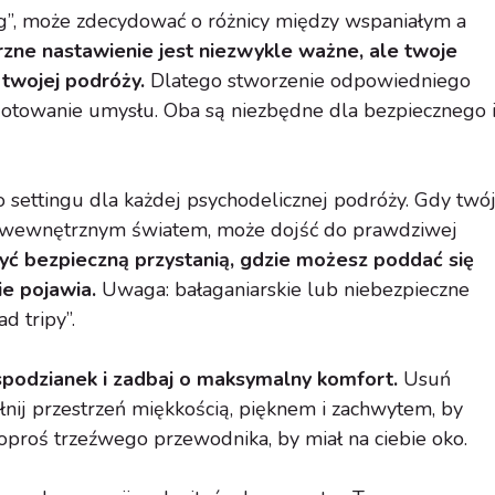
ing”, może zdecydować o różnicy między wspaniałym a
ne nastawienie jest niezwykle ważne, ale twoje
twojej podróży.
Dlatego stworzenie odpowiedniego
ygotowanie umysłu. Oba są niezbędne dla bezpiecznego 
 settingu dla każdej psychodelicznej podróży. Gdy twó
m wewnętrznym światem, może dojść do prawdziwej
ć bezpieczną przystanią, gdzie możesz poddać się
ie pojawia.
Uwaga: bałaganiarskie lub niebezpieczne
d tripy”.
espodzianek i zadbaj o maksymalny komfort.
Usuń
łnij przestrzeń miękkością, pięknem i zachwytem, by
poproś trzeźwego przewodnika, by miał na ciebie oko.