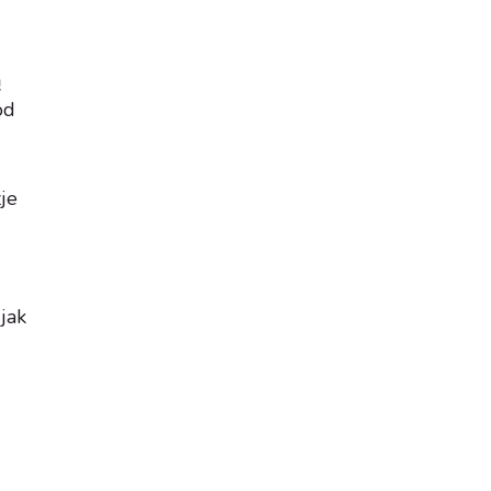
ą
od
je
jak