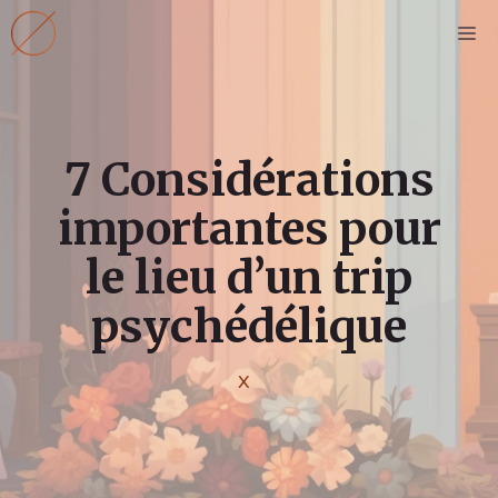
Aller
M
au
contenu
7 Considérations
importantes pour
le lieu d’un trip
psychédélique
X