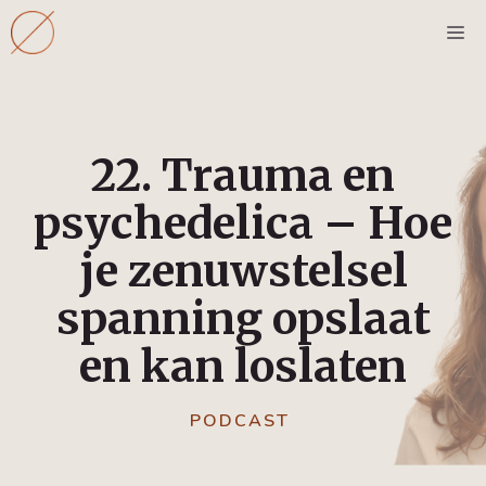
Ga
M
naar
de
inhoud
22. Trauma en
psychedelica – Hoe
je zenuwstelsel
spanning opslaat
en kan loslaten
PODCAST