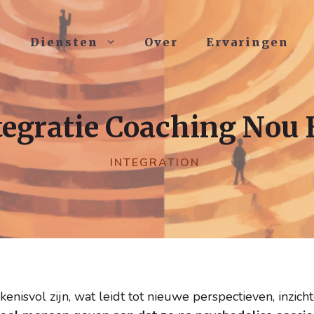
Diensten
Over
Ervaringen
tegratie Coaching Nou 
INTEGRATION
nisvol zijn, wat leidt tot nieuwe perspectieven, inzich