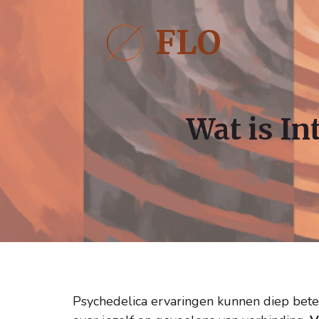
Ga
naar
FLO
de
inhoud
Wat is In
Psychedelica ervaringen kunnen diep beteke