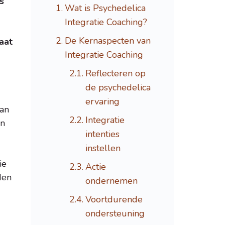
s
Wat is Psychedelica
Integratie Coaching?
De Kernaspecten van
aat
Integratie Coaching
Reflecteren op
de psychedelica
ervaring
van
Integratie
en
intenties
instellen
ie
Actie
den
ondernemen
Voortdurende
ondersteuning