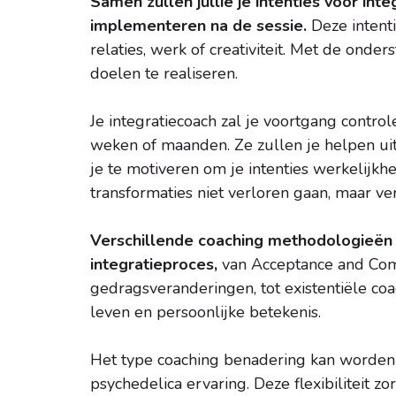
Samen zullen jullie je intenties voor int
implementeren na de sessie.
Deze intent
relaties, werk of creativiteit. Met de onde
doelen te realiseren.
Je integratiecoach zal je voortgang contro
weken of maanden. Ze zullen je helpen uit
je te motiveren om je intenties werkelijkh
transformaties niet verloren gaan, maar v
Verschillende coaching methodologieën 
integratieproces,
van Acceptance and Comm
gedragsveranderingen, tot existentiële co
leven en persoonlijke betekenis.
Het type coaching benadering kan worden 
psychedelica ervaring. Deze flexibiliteit z