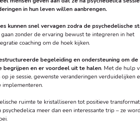
eel mensen geven aan dat ze na psychedelica sessie
eringen in hun leven willen aanbrengen.
ies kunnen snel vervagen zodra de psychedelische st
 gaan zonder de ervaring bewust te integreren in het
tegratie coaching om de hoek kijken.
gestructureerde begeleiding en ondersteuning om de
 begrijpen en er voordeel uit te halen
. Met de hulp 
n op je sessie, gewenste veranderingen verduidelijken 
te implementeren.
lische ruimte te kristalliseren tot positieve transformat
en psychedelica meer dan een interessante trip – ze wor
ei.