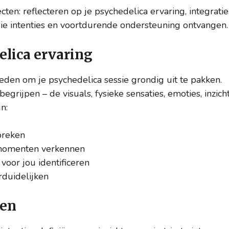
cten: reflecteren op je psychedelica ervaring, integratie
 die intenties en voortdurende ondersteuning ontvangen.
elica ervaring
ieden om je psychedelica sessie grondig uit te pakken.
egrijpen – de visuals, fysieke sensaties, emoties, inzich
n:
preken
momenten verkennen
oor jou identificeren
rduidelijken
len