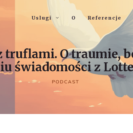
Uslugi
O
Referencje
 truflami. O traumie, b
iu świadomości z Lott
PODCAST