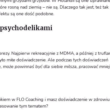
emnymi grzybami grzybów. W Holandii są one uprawiane
e rosną nad ziemią – nie są. Dlaczego tak jest, też tak
ektu są one dość podobne.
 psychodelikami
prezy. Najpierw rekreacyjnie z MDMA, a później z trufla
było miłe doświadczenie. Ale podczas tych doświadczeń
e, może powinnaś być dla siebie milsza, pracować mniej
nikiem w FLO Coaching i masz doświadczenie w zdrowiu
eresowanie tym tematem?