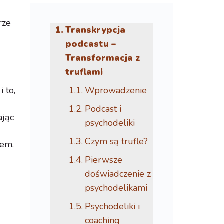
rze
Transkrypcja
podcastu –
Transformacja z
truflami
 to,
Wprowadzenie
Podcast i
ając
psychodeliki
Czym są trufle?
iem.
Pierwsze
doświadczenie z
psychodelikami
Psychodeliki i
coaching