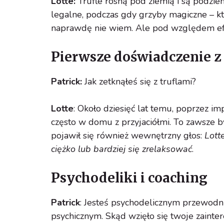
Lotte:
Trufle rosną pod ziemią i są podzi
legalne, podczas gdy grzyby magiczne – któr
naprawdę nie wiem. Ale pod względem ef
Pierwsze doświadczenie z
Patrick:
Jak zetknąłeś się z truflami?
Lotte
: Około dziesięć lat temu, poprzez im
często w domu z przyjaciółmi. To zawsze 
pojawił się również wewnętrzny głos:
Lott
ciężko lub bardziej się zrelaksować
.
Psychodeliki i coaching
Patrick
: Jesteś psychodelicznym przewod
psychicznym. Skąd wzięło się twoje zaint