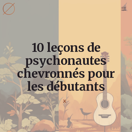
Aller
M
au
contenu
10 leçons de
psychonautes
chevronnés pour
les débutants
X