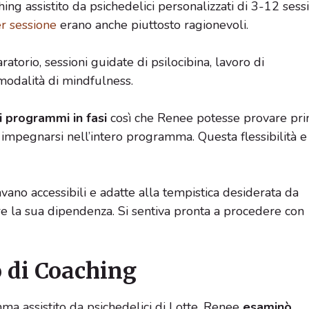
ing assistito da psichedelici personalizzati di 3-12 sess
er sessione
erano anche piuttosto ragionevoli.
orio, sessioni guidate di psilocibina, lavoro di
modalità di mindfulness.
i programmi in fasi
così che Renee potesse provare pr
 impegnarsi nell’intero programma. Questa flessibilità e
avano accessibili e adatte alla tempistica desiderata da
e la sua dipendenza. Si sentiva pronta a procedere con
o di Coaching
mma assistito da psichedelici di Lotte, Renee
esaminò