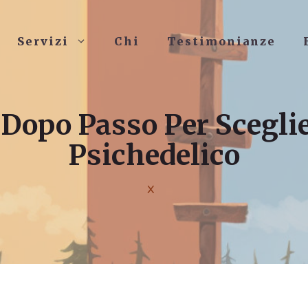
Servizi
Chi
Testimonianze
Dopo Passo Per Sceglier
Psichedelico
X