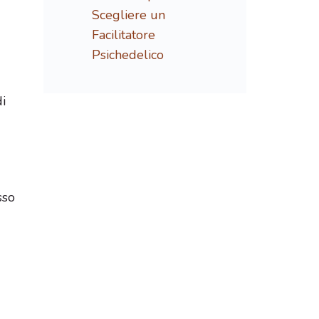
Scegliere un
Facilitatore
Psichedelico
i
sso