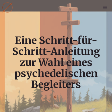
Zum
M
Inhalt
springen
Eine Schritt-für-
Schritt-Anleitung
zur Wahl eines
psychedelischen
Begleiters
X