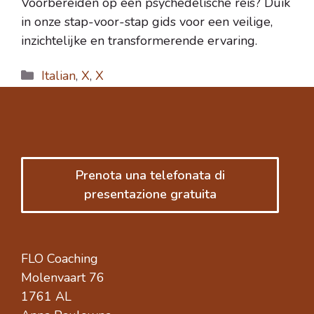
Voorbereiden op een psychedelische reis? Duik
in onze stap-voor-stap gids voor een veilige,
inzichtelijke en transformerende ervaring.
Categorie
Italian
,
X
,
X
Prenota una telefonata di
presentazione gratuita
FLO Coaching
Molenvaart 76
1761 AL