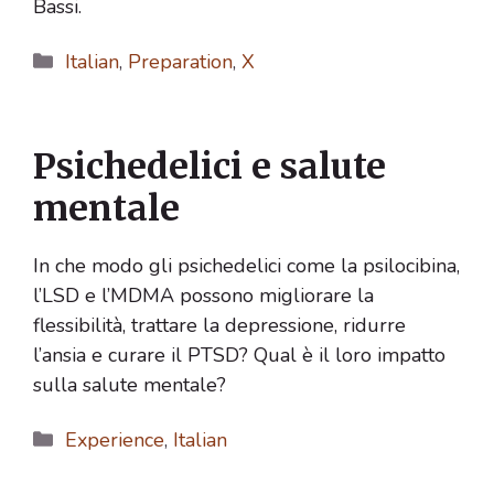
Bassi.
Categorie
Italian
,
Preparation
,
X
Psichedelici e salute
mentale
In che modo gli psichedelici come la psilocibina,
l’LSD e l’MDMA possono migliorare la
flessibilità, trattare la depressione, ridurre
l’ansia e curare il PTSD? Qual è il loro impatto
sulla salute mentale?
Categorie
Experience
,
Italian