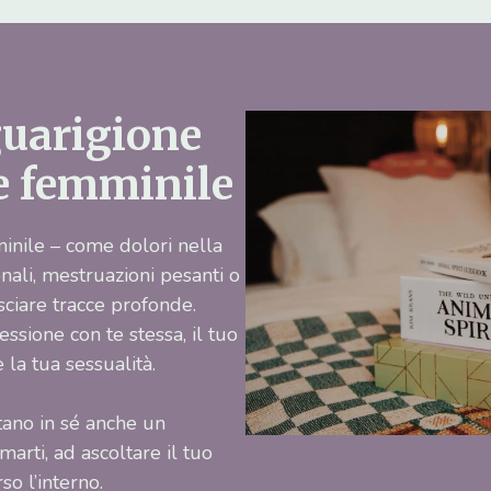
guarigione
te femminile
minile – come dolori nella
nali, mestruazioni pesanti o
sciare tracce profonde.
ssione con te stessa, il tuo
 la tua sessualità.
tano in sé anche un
marti, ad ascoltare il tuo
so l’interno.