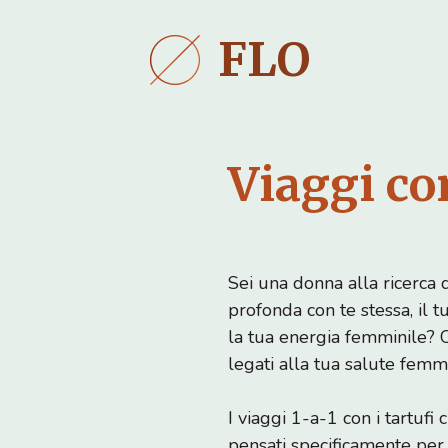
Vai
al
FLO
contenuto
Viaggi co
Sei una donna alla ricerca 
profonda con te stessa, il t
la tua energia femminile? 
legati alla tua salute femm
I viaggi 1-a-1 con i tartuf
pensati specificamente per 