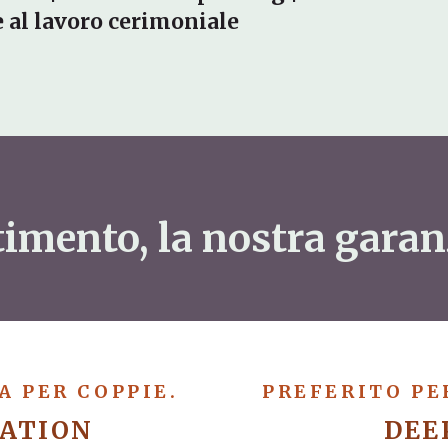
 al lavoro cerimoniale
stimento, la nostra garan
IA PER COPPIE.
PREFERITO PER
ATION
DEE