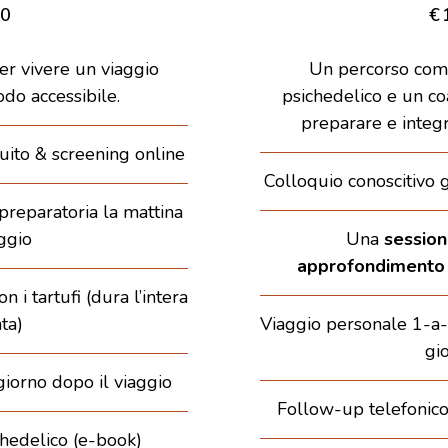
0
€
er vivere un viaggio
Un percorso comp
do accessibile.
psichedelico e un c
preparare e integr
uito & screening online
Colloquio conoscitivo 
preparatoria la mattina
ggio
Una
session
approfondimento
 i tartufi (dura l’intera
ta)
Viaggio personale 1-a-1 
gi
giorno dopo il viaggio
Follow-up telefonico 
chedelico (e-book)