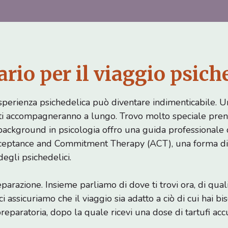
rario per il viaggio psich
sperienza psichedelica può diventare indimenticabile. U
he ti accompagneranno a lungo. Trovo molto speciale pre
 background in psicologia offro una guida professionale d
cceptance and Commitment Therapy (ACT), una forma di 
egli psichedelici.
arazione. Insieme parliamo di dove ti trovi ora, di quali
ci assicuriamo che il viaggio sia adatto a ciò di cui hai bi
reparatoria, dopo la quale ricevi una dose di tartufi acc