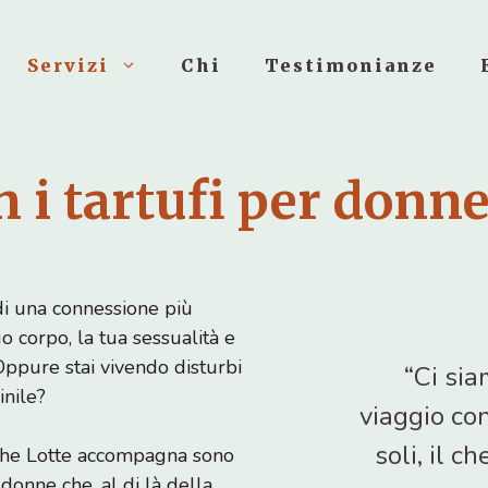
Servizi
Chi
Testimonianze
n i tartufi per donn
di una connessione più
uo corpo, la tua sessualità e
Oppure stai vivendo disturbi
“Ci sia
inile?
viaggio con
soli, il c
i che Lotte accompagna sono
donne che, al di là della