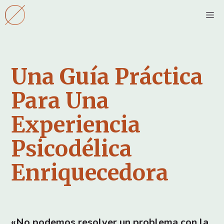
Saltar
M
al
contenido
Una Guía Práctica
Para Una
Experiencia
Psicodélica
Enriquecedora
«No podemos resolver un problema con la