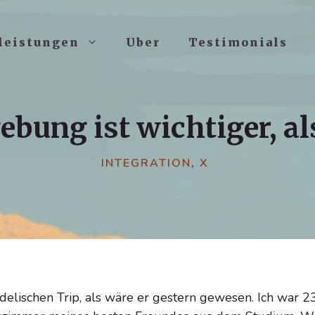
leistungen
Uber
Testimonials
bung ist wichtiger, al
INTEGRATION
,
X
delischen Trip, als wäre er gestern gewesen. Ich war 2