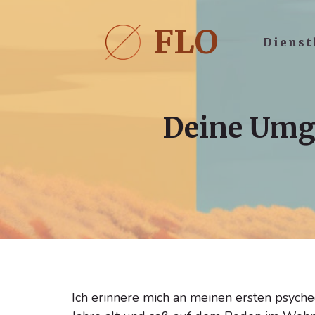
Zum
Inhalt
FLO
Dienst
springen
Deine Umge
Ich erinnere mich an meinen ersten psyche