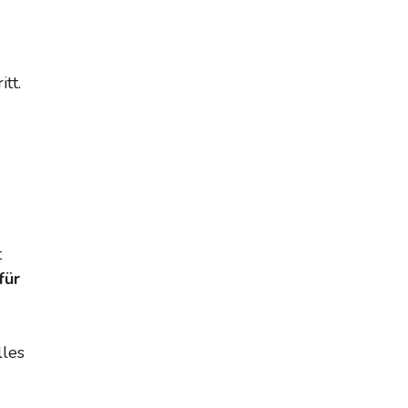
tt.
t
für
lles