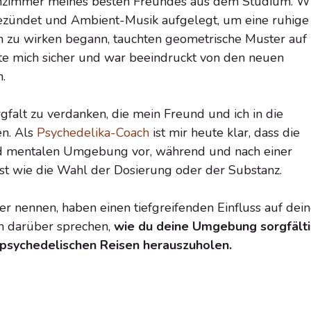
nzimmer meines besten Freundes aus dem Studium. W
ezündet und Ambient-Musik aufgelegt, um eine ruhige
in zu wirken begann, tauchten geometrische Muster auf
lte mich sicher und war beeindruckt von den neuen
.
rgfalt zu verdanken, die mein Freund und ich in die
en. Als
Psychedelika-Coach
ist mir heute klar, dass die
und mentalen Umgebung vor, während und nach einer
ist wie die Wahl der Dosierung oder der Substanz.
er nennen, haben einen tiefgreifenden Einfluss auf dei
en darüber sprechen,
wie du deine Umgebung sorgfält
psychedelischen Reisen herauszuholen.