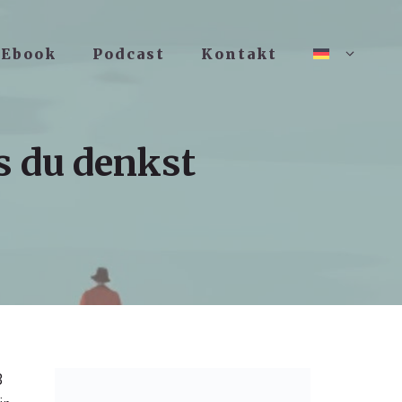
Ebook
Podcast
Kontakt
s du denkst
3